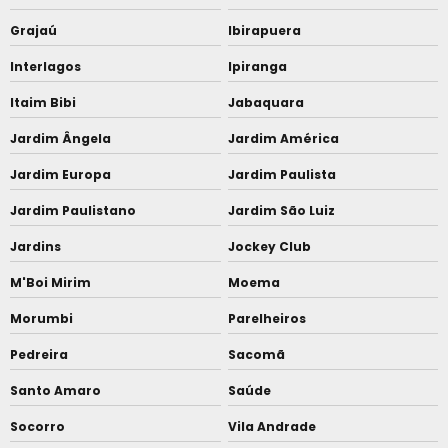
Grajaú
Ibirapuera
Interlagos
Ipiranga
Itaim Bibi
Jabaquara
Jardim Ângela
Jardim América
Jardim Europa
Jardim Paulista
Jardim Paulistano
Jardim São Luiz
Jardins
Jockey Club
M'Boi Mirim
Moema
Morumbi
Parelheiros
Pedreira
Sacomã
Santo Amaro
Saúde
Socorro
Vila Andrade