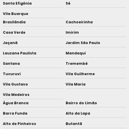
Santa Efigênia
Sé
Vila Buarque
Brasilândia
Cachoeirinha
Casa Verde
Imirim
Jaçanã
Jardim São Paulo
Lauzane Paulista
Mandaqui
Santana
Tremembé
Tucuruvi
Vila Guilherme
Vila Gustavo
Vila Maria
Vila Medeiros
Água Branca
Bairro do Limão
Barra Funda
Alto da Lapa
Alto de Pinheiros
Butantã