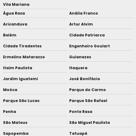
Vila Mariana
Água Rasa
Anália Franco
Aricanduva
Artur Alvim
Belém
Cidade Patriarca
Cidade Tiradentes
Engenheiro Goulart
Ermelino Matarazzo
Guianazes
Itaim Paulista
Itaquera
Jardim Iguatemi
José Bonifácio
Moóca
Parque do Carmo
Parque São Lucas
Parque São Rafael
Penha
Ponte Rasa
São Mateus
São Miguel Paulista
Sapopemba
Tatuapé