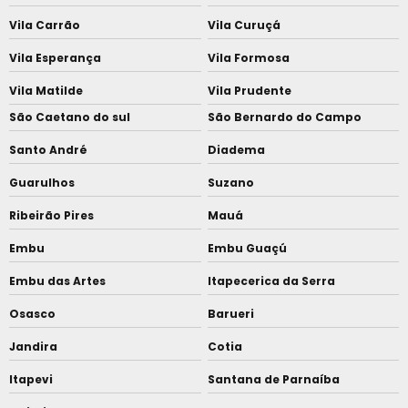
Vila Carrão
Vila Curuçá
Vila Esperança
Vila Formosa
Vila Matilde
Vila Prudente
São Caetano do sul
São Bernardo do Campo
Santo André
Diadema
Guarulhos
Suzano
Ribeirão Pires
Mauá
Embu
Embu Guaçú
Embu das Artes
Itapecerica da Serra
Osasco
Barueri
Jandira
Cotia
Itapevi
Santana de Parnaíba