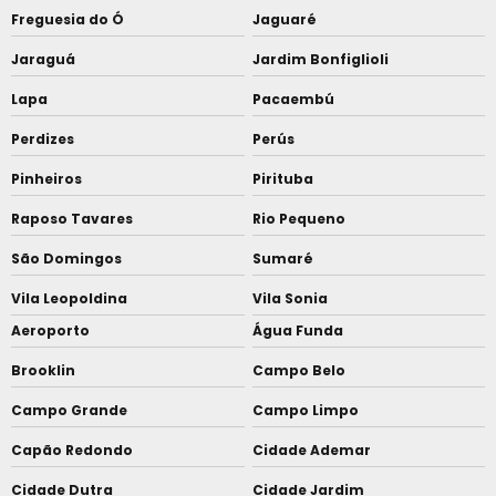
Freguesia do Ó
Jaguaré
Jaraguá
Jardim Bonfiglioli
Lapa
Pacaembú
Perdizes
Perús
Pinheiros
Pirituba
Raposo Tavares
Rio Pequeno
São Domingos
Sumaré
Vila Leopoldina
Vila Sonia
Aeroporto
Água Funda
Brooklin
Campo Belo
Campo Grande
Campo Limpo
Capão Redondo
Cidade Ademar
Cidade Dutra
Cidade Jardim