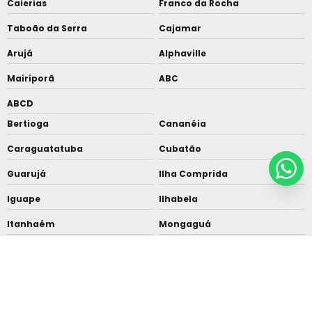
Caierias
Franco da Rocha
Taboão da Serra
Cajamar
Arujá
Alphaville
Mairiporã
ABC
ABCD
Bertioga
Cananéia
Caraguatatuba
Cubatão
Guarujá
Ilha Comprida
Iguape
Ilhabela
Itanhaém
Mongaguá
Riviera de São Lourenço
Santos
São Vicente
Praia Grande
Ubatuba
São Sebastião