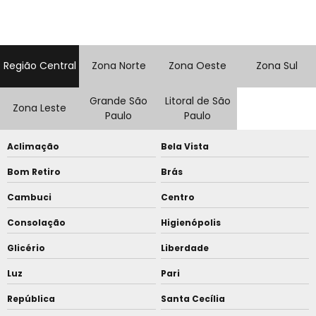
Região Central
Zona Norte
Zona Oeste
Zona Sul
Grande São
Litoral de São
Zona Leste
Paulo
Paulo
Aclimação
Bela Vista
Bom Retiro
Brás
Cambuci
Centro
Consolação
Higienópolis
Glicério
Liberdade
Luz
Pari
República
Santa Cecília