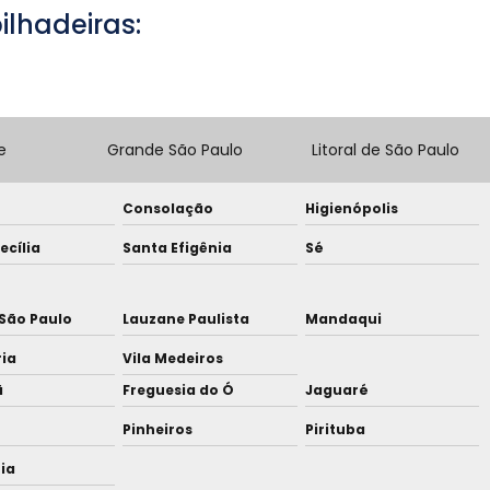
lhadeiras:
e
Grande São Paulo
Litoral de São Paulo
Consolação
Higienópolis
ecília
Santa Efigênia
Sé
São Paulo
Lauzane Paulista
Mandaqui
ria
Vila Medeiros
ã
Freguesia do Ó
Jaguaré
Pinheiros
Pirituba
nia