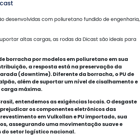
icast
ão desenvolvidas com poliuretano fundido de engenharia,
portar altas cargas, as rodas da Dicast são ideais para
s de borracha por modelos em poliuretano em sua
stribuição, a resposta está na preservação da
arada (downtime). Diferente da borracha, o PU de
alpão, além de suportar um nível de cisalhamento e
m carga máxima.
rasil, entendemos as exigências locais. O desgaste
prejudicar os componentes eletrônicos das
so revestimento em Vulkollan e PU importado, sua
ctos, assegurando uma movimentação suave e
o setor logístico nacional.