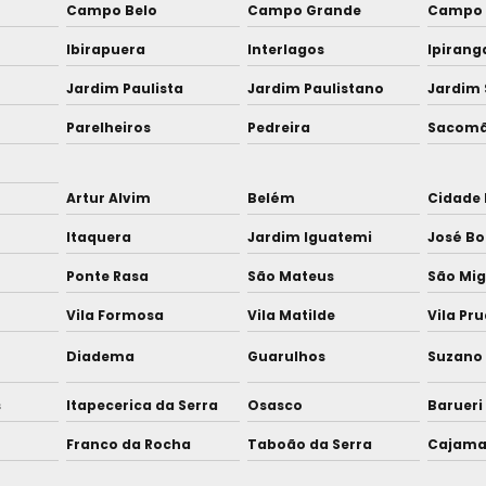
Campo Belo
Campo Grande
Campo 
Ibirapuera
Interlagos
Ipirang
Jardim Paulista
Jardim Paulistano
Jardim 
Parelheiros
Pedreira
Sacom
Artur Alvim
Belém
Cidade 
Itaquera
Jardim Iguatemi
José Bo
Ponte Rasa
São Mateus
São Mig
Vila Formosa
Vila Matilde
Vila Pr
Diadema
Guarulhos
Suzano
s
Itapecerica da Serra
Osasco
Barueri
Franco da Rocha
Taboão da Serra
Cajama