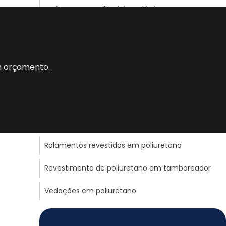
Rodas para empilhadeiras elétricas
Pigs de poliuretano
Rodas revestidas em poliuretano
um orçamento.
Fabricante de pig em poliuretano
Roldanas de poliuretano
Polias de poliuretano
Rolamentos revestidos em poliuretano
Revestimento de poliuretano em tamboreador
Vedações em poliuretano