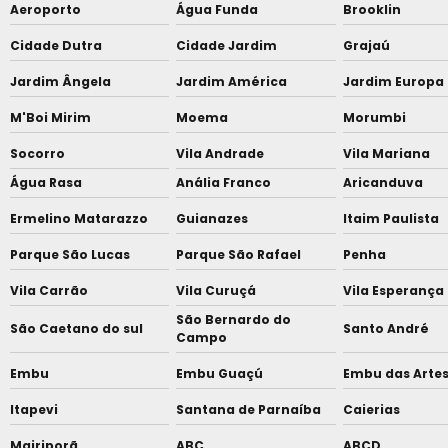
Aeroporto
Água Funda
Brooklin
Cidade Dutra
Cidade Jardim
Grajaú
Jardim Ângela
Jardim América
Jardim Europa
M'Boi Mirim
Moema
Morumbi
Socorro
Vila Andrade
Vila Mariana
Água Rasa
Anália Franco
Aricanduva
Ermelino Matarazzo
Guianazes
Itaim Paulista
Parque São Lucas
Parque São Rafael
Penha
Vila Carrão
Vila Curuçá
Vila Esperança
São Bernardo do
São Caetano do sul
Santo André
Campo
Embu
Embu Guaçú
Embu das Arte
Itapevi
Santana de Parnaíba
Caierias
Mairiporã
ABC
ABCD