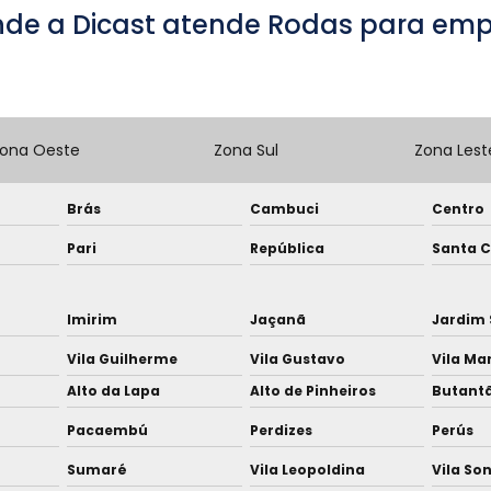
nde a Dicast atende Rodas para empi
ona Oeste
Zona Sul
Zona Lest
Brás
Cambuci
Centro
Pari
República
Santa C
Imirim
Jaçanã
Jardim 
Vila Guilherme
Vila Gustavo
Vila Ma
Alto da Lapa
Alto de Pinheiros
Butant
Pacaembú
Perdizes
Perús
Sumaré
Vila Leopoldina
Vila So