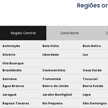
Regiões o
Região Central
Zona Norte
Z
Aclimação
Bela Vista
Bom Retiro
Glicério
Liberdade
Luz
Vila Buarque
Brasilândia
Cachoeirinha
Casa Verde
Santana
Tremembé
Tucuruvi
Água Branca
Bairro do Limão
Barra Funda
Jaraguá
Jardim Bonfiglioli
Lapa
Raposo Tavares
Rio Pequeno
São Domingos