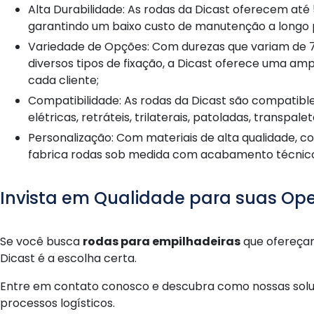
Alta Durabilidade: As rodas da Dicast oferecem até 5 vezes mais durabilidade do que rodas convencionais,
garantindo um baixo custo de manutenção a longo 
Variedade de Opções: Com durezas que variam de 70 Shore A a 75 Shore D, diâmetros de 60 mm a 800 mm e
diversos tipos de fixação, a Dicast oferece uma a
cada cliente;
Compatibilidade: As rodas da Dicast são compatibles com uma variedade de empilhadeiras, incluindo
elétricas, retráteis, trilaterais, patoladas, transpa
Personalização: Com materiais de alta qualidade, como Vulkollan, Vulkoflex e poliuretano importado, a Dicast
fabrica rodas sob medida com acabamento técnico
Invista em Qualidade para suas Ope
Se você busca
rodas para empilhadeiras
que ofereçam
Dicast é a escolha certa.
Entre em contato conosco e descubra como nossas solu
processos logísticos.