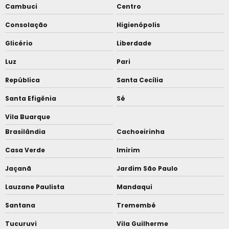
Cambuci
Centro
Consolação
Higienópolis
Glicério
Liberdade
Luz
Pari
República
Santa Cecília
Santa Efigênia
Sé
Vila Buarque
Brasilândia
Cachoeirinha
Casa Verde
Imirim
Jaçanã
Jardim São Paulo
Lauzane Paulista
Mandaqui
Santana
Tremembé
Tucuruvi
Vila Guilherme