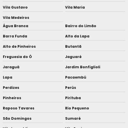
Vila Gustavo
Vila Maria
Vila Medeiros
Água Branca
Bairro do Limão
Barra Funda
Alto da Lapa
Alto de Pinheiros
Butantã
Freguesia do Ó
Jaguaré
Jaraguá
Jardim Bonfiglioli
Lapa
Pacaembú
Perdizes
Perús
Pinheiros
Pirituba
Raposo Tavares
Rio Pequeno
São Domingos
Sumaré