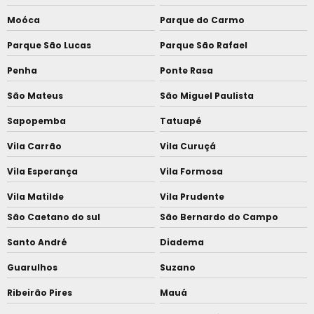
Moóca
Parque do Carmo
Parque São Lucas
Parque São Rafael
Penha
Ponte Rasa
São Mateus
São Miguel Paulista
Sapopemba
Tatuapé
Vila Carrão
Vila Curuçá
Vila Esperança
Vila Formosa
Vila Matilde
Vila Prudente
São Caetano do sul
São Bernardo do Campo
Santo André
Diadema
Guarulhos
Suzano
Ribeirão Pires
Mauá