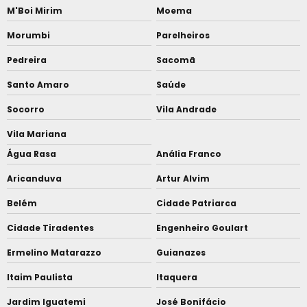
M'Boi Mirim
Moema
Morumbi
Parelheiros
Pedreira
Sacomã
Santo Amaro
Saúde
Socorro
Vila Andrade
Vila Mariana
Água Rasa
Anália Franco
Aricanduva
Artur Alvim
Belém
Cidade Patriarca
Cidade Tiradentes
Engenheiro Goulart
Ermelino Matarazzo
Guianazes
Itaim Paulista
Itaquera
Jardim Iguatemi
José Bonifácio