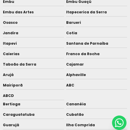
Embu
Embu Guaçú
Embu das Artes
Itapecerica da Serra
Osasco
Barueri
Jandira
Cotia
Itapevi
Santana de Parnaíba
Caierias
Franco da Rocha
Taboão da Serra
Cajamar
Arujá
Alphaville
Mairiporã
ABC
ABCD
Bertioga
Cananéia
Caraguatatuba
Cubatão
Guarujá
Ilha Comprida