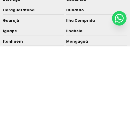
Caraguatatuba
Cubatão
Guarujá
Ilha Comprida
Iguape
Ilhabela
Itanhaém
Mongaguá
Riviera de São Lourenço
Santos
São Vicente
Praia Grande
Ubatuba
São Sebastião
Peruíbe
O conteúdo do texto desta página é de direito reservado. Sua reprodução, parcial ou
total, mesmo citando nossos links, é proibida sem a autorização do autor. Crime de
violação de direito autoral – artigo 184 do Código Penal –
Lei 9610/98 - Lei de direitos
autorais
.