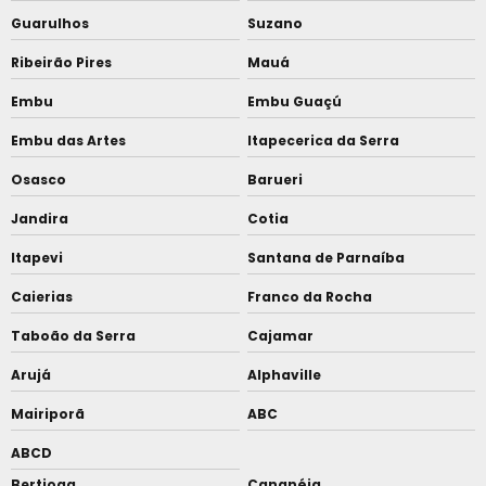
Guarulhos
Suzano
Ribeirão Pires
Mauá
Embu
Embu Guaçú
Embu das Artes
Itapecerica da Serra
Osasco
Barueri
Jandira
Cotia
Itapevi
Santana de Parnaíba
Caierias
Franco da Rocha
Taboão da Serra
Cajamar
Arujá
Alphaville
Mairiporã
ABC
ABCD
Bertioga
Cananéia