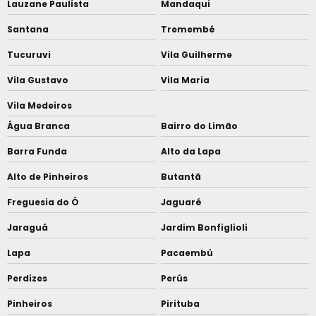
Lauzane Paulista
Mandaqui
Santana
Tremembé
Tucuruvi
Vila Guilherme
Vila Gustavo
Vila Maria
Vila Medeiros
Água Branca
Bairro do Limão
Barra Funda
Alto da Lapa
Alto de Pinheiros
Butantã
Freguesia do Ó
Jaguaré
Jaraguá
Jardim Bonfiglioli
Lapa
Pacaembú
Perdizes
Perús
Pinheiros
Pirituba