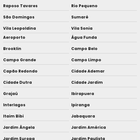
Raposo Tavares
Rio Pequeno
São Domingos
Sumaré
Vila Leopoldina
Vila Sonia
Aeroporto
Água Funda
Brooklin
Campo Belo
Campo Grande
Campo Limpo
Capão Redondo
Cidade Ademar
Cidade Dutra
Cidade Jardim
Grajaú
Ibirapuera
Interlagos
Ipiranga
Itaim Bibi
Jabaquara
Jardim Ângela
Jardim América
Jardim Europa
Jardim Paulista