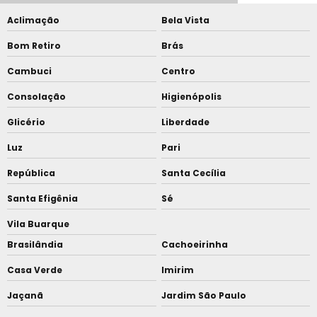
Aclimação
Bela Vista
Bom Retiro
Brás
Cambuci
Centro
Consolação
Higienópolis
Glicério
Liberdade
Luz
Pari
República
Santa Cecília
Santa Efigênia
Sé
Vila Buarque
Brasilândia
Cachoeirinha
Casa Verde
Imirim
Jaçanã
Jardim São Paulo