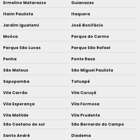
Ermelino Matarazzo
Guianazes
Itaim Paulista
Itaquera
Jardim Iguatemi
José Bonifácio
Moóca
Parque do Carmo
Parque São Lucas
Parque São Rafael
Penha
Ponte Rasa
São Mateus
São Miguel Paulista
Sapopemba
Tatuapé
Vila Carrão
Vila Curuçá
Vila Esperança
Vila Formosa
Vila Matilde
Vila Prudente
São Caetano do sul
São Bernardo do Campo
Santo André
Diadema