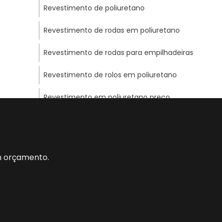
Revestimento de poliuretano
Revestimento de rodas em poliuretano
Revestimento de rodas para empilhadeiras
Revestimento de rolos em poliuretano
Revestimento em poliuretano preço
Fabricante de rodas de skate
Fábrica de rodas de skate
um orçamento.
Rodas de poliuretano
Rodas de poliuretano para empilhadeiras
Rodas para empilhadeiras