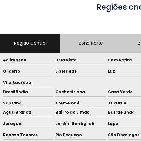
Regiões on
Região Central
Zona Norte
Z
Aclimação
Bela Vista
Bom Retiro
Glicério
Liberdade
Luz
Vila Buarque
Brasilândia
Cachoeirinha
Casa Verde
Santana
Tremembé
Tucuruvi
Água Branca
Bairro do Limão
Barra Funda
Jaraguá
Jardim Bonfiglioli
Lapa
Raposo Tavares
Rio Pequeno
São Domingos