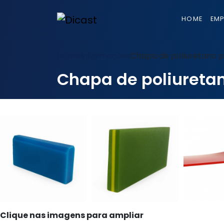
HOME
EM
Home
Informações
Chapa de poliuretano 
Chapa de poliureta
Clique nas imagens para ampliar