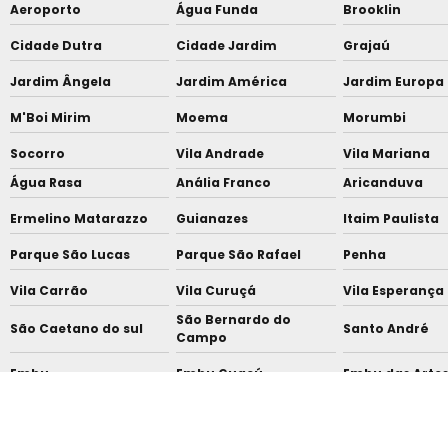
Aeroporto
Água Funda
Brooklin
Cidade Dutra
Cidade Jardim
Grajaú
Jardim Ângela
Jardim América
Jardim Europa
M'Boi Mirim
Moema
Morumbi
Socorro
Vila Andrade
Vila Mariana
Água Rasa
Anália Franco
Aricanduva
Ermelino Matarazzo
Guianazes
Itaim Paulista
Parque São Lucas
Parque São Rafael
Penha
Vila Carrão
Vila Curuçá
Vila Esperança
São Bernardo do
São Caetano do sul
Santo André
Campo
Embu
Embu Guaçú
Embu das Arte
Itapevi
Santana de Parnaíba
Caierias
Mairiporã
ABC
ABCD