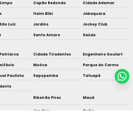
Limpo
Capão Redondo
Cidade Ademar
a
Itaim Bibi
Jabaquara
São Luiz
Jardins
Jockey Club
ã
Santo Amaro
Saúde
Patriarca
Cidade Tiradentes
Engenheiro Goulart
nifácio
Moóca
Parque do Carmo
uel Paulista
Sapopemba
Tatuapé
udente
Ribeirão Pires
Mauá
Jandira
Cotia
r
Arujá
Alphaville