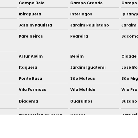
Campo Belo
Campo Grande
Campo 
Ibirapuera
Interlagos
Ipirang
Jardim Paulista
Jardim Paulistano
Jardim 
Parelheiros
Pedreira
Sacom
Artur Alvim
Belém
Cidade 
Itaquera
Jardim Iguatemi
José Bo
Ponte Rasa
São Mateus
São Mig
Vila Formosa
Vila Matilde
Vila Pr
Diadema
Guarulhos
Suzano
s
Itapecerica da Serra
Osasco
Barueri
Franco da Rocha
Taboão da Serra
Cajama