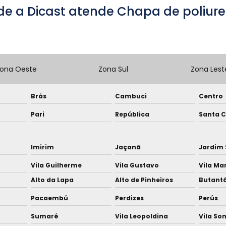
de a Dicast atende Chapa de poliure
ona Oeste
Zona Sul
Zona Lest
Brás
Cambuci
Centro
Pari
República
Santa C
Imirim
Jaçanã
Jardim 
Vila Guilherme
Vila Gustavo
Vila Ma
Alto da Lapa
Alto de Pinheiros
Butant
Pacaembú
Perdizes
Perús
Sumaré
Vila Leopoldina
Vila So