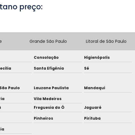
tano preço:
e
Grande São Paulo
Litoral de São Paulo
Consolação
Higienópolis
ecília
Santa Efigênia
Sé
São Paulo
Lauzane Paulista
Mandaqui
ria
Vila Medeiros
ã
Freguesia do Ó
Jaguaré
Pinheiros
Pirituba
nia